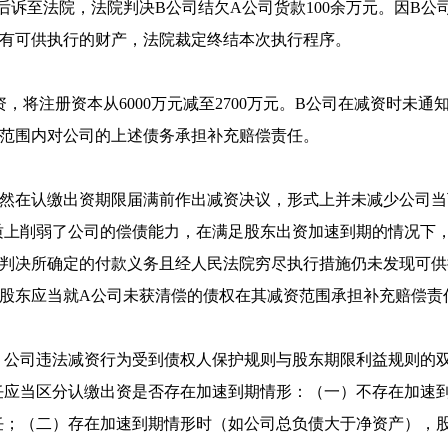
后诉至法院，法院判决B公司结欠A公司货款100余万元。因B公
下有可供执行的财产，法院裁定终结本次执行程序。
减资，将注册资本从6000万元减至2700万元。B公司在减资时未
资范围内对公司的上述债务承担补充赔偿责任。
虽然在认缴出资期限届满前作出减资决议，形式上并未减少公司
质上削弱了公司的偿债能力，在满足股东出资加速到期的情况下
效判决所确定的付款义务且经人民法院穷尽执行措施仍未发现可供
司股东应当就A公司未获清偿的债权在其减资范围承担补充赔偿责
，公司违法减资行为受到债权人保护规则与股东期限利益规则的
任应当区分认缴出资是否存在加速到期情形：（一）不存在加速
任；（二）存在加速到期情形时（如公司总负债大于净资产），